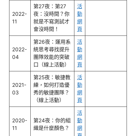
第27夜：第27
活
2022-
夜：沒時間？你
動
11
就是不寫測試才
網
會沒時間！
頁
第26夜：運用系
活
2022-
統思考尋找提升
動
04
團隊效能的突破
網
口（線上活動）
頁
第25夜：敏捷教
活
2021-
練，如何打造優
動
03
秀的敏捷團隊？
網
（線上活動）
頁
活
2020-
第24夜：你的組
動
11
織是什麼顏色？
網
頁