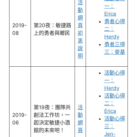
活
一：
動
Erica
網
勇者心得
2019-
第20夜：敏捷路
頁
二：
08
上的勇者與鄉民
初
Herdy
衷
勇者三得
說
三：麥基
明
活動心得
一：
Herdy
活動心得
二：
第19夜：團隊共
活
Erica
2019-
創法工作坊，一
動
活動心得
06
起決定敏捷小酒
網
三：
館的未來吧！
頁
Jen-