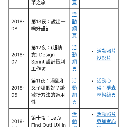
革之旅
頁
活
2018-
第13夜：說出一
動
08
嘴好設計
網
頁
第12夜：(超精
活
活動照片
2018-
實) Design
動
投影片
07
Sprint 設計衝刺
網
工作坊
頁
第11夜：湯匙和
活
活動心
2018-
叉子哪個好？談
動
得：夢森
05
敏捷方法的適用
網
林粉絲頁
性
頁
活
活動照片
第十夜：Let’s
2018-
動
參加者心
Find Out! UX in