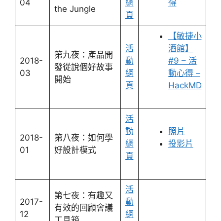
04
網
得
the Jungle
頁
【敏捷小
活
酒館】
第九夜：產品開
2018-
動
#9 – 活
發從說個好故事
03
網
動心得 –
開始
頁
HackMD
活
動
照片
2018-
第八夜：如何學
網
投影片
01
好設計模式
頁
活
第七夜：有趣又
2017-
動
有效的回顧會議
12
網
工具箱