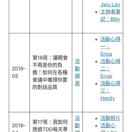
Jwu Lay
主辦者筆
記：Billy
活動心得
一：
Erica
第18夜：讓開會
活
活動心得
不再是你的負
2019-
動
二：
擔！如何在各種
05
網
Enya
會議中獲得你要
頁
活動心得
的對話品質
三：
Herdy
活
活動照片
第17夜：我如何
2019-
動
活動心
透過TDD每天準