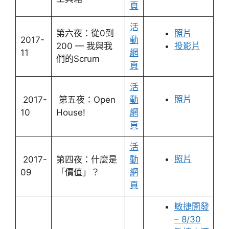
頁
活
第六夜：從0到
照片
2017-
動
200 — 我與我
投影片
11
網
們的Scrum
頁
活
照片
2017-
第五夜：Open
動
10
House!
網
頁
活
照片
2017-
第四夜：什麼是
動
09
「價值」？
網
頁
敏捷開發
– 8/30