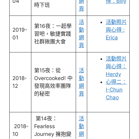
04
網
得：Billy
時下班
頁
活
活動照片
第16夜：一起學
2019-
動
與心得 :
習吧，敏捷實踐
01
網
Erica
社群揪團大會
頁
活動照片
與心得：
第15夜：從
活
Herdy
2018-
Overcooked! 中
動
心得二：
12
發現高效率團隊
網
I-Chun
的秘密
頁
Chao
第14夜：
活
2018-
Fearless
動
10
Journey 擁抱變
網