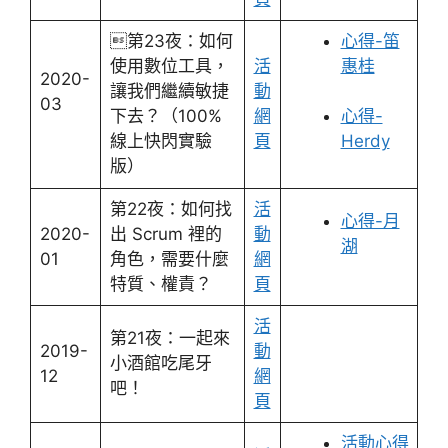
第23夜：如何
心得-笛
使用數位工具，
活
惠桂
2020-
讓我們繼續敏捷
動
03
下去？（100%
網
心得-
線上快閃實驗
頁
Herdy
版）
第22夜：如何找
活
心得-月
2020-
出 Scrum 裡的
動
湖
01
角色，需要什麼
網
特質、權責？
頁
活
第21夜：一起來
2019-
動
小酒館吃尾牙
12
網
吧！
頁
活動心得