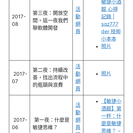
敏捷小酒
活
館 心得
第三夜：開放空
2017-
動
記錄 |
間，這一夜我們
08
網
sqz777
聊軟體開發
頁
der 技術
小本本
照片
活
第二夜：持續改
照片
2017-
動
善，找出流程中
07
網
的瓶頸與浪費
頁
【敏捷小
活
酒館】第
動
一杯：什
2017-
第一夜：什麼是
網
麼是敏捷
06
敏捷思維？
頁
思維？ –