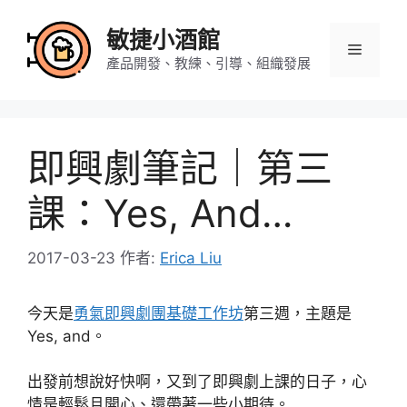
跳
至
敏捷小酒館
選
主
產品開發、教練、引導、組織發展
要
內
單
容
即興劇筆記｜第三
課：Yes, And…
2017-03-23
作者:
Erica Liu
今天是
勇氣即興劇團基礎工作坊
第三週，主題是
Yes, and。
出發前想說好快啊，又到了即興劇上課的日子，心
情是輕鬆且開心、還帶著一些小期待。