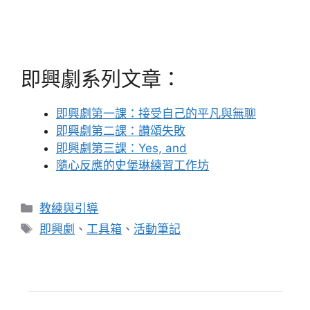
即興劇系列文章：
即興劇第一課：接受自己的平凡與無聊
即興劇第二課：讚頌失敗
即興劇第三課：Yes, and
隨心反應的史堡琳練習工作坊
分
教練與引導
類
標
即興劇
、
工具箱
、
活動筆記
籤