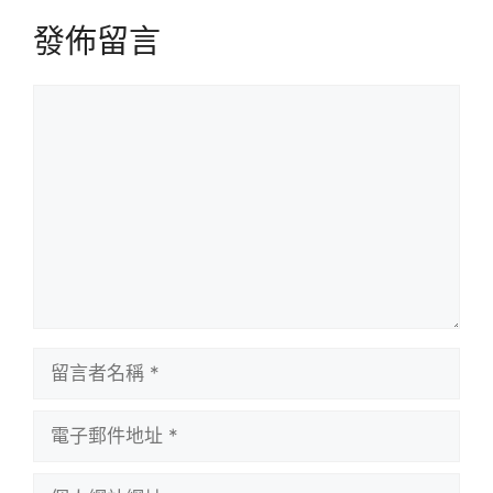
發佈留言
留
言
留
言
者
電
名
子
稱
郵
個