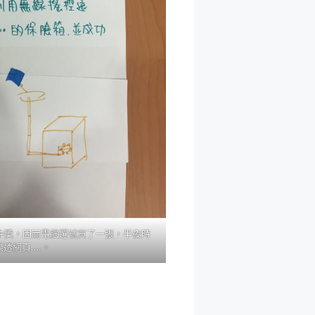
中獎，因而電腦選號買了一張，半夜時
透網頁….。