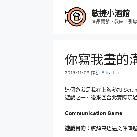
跳
至
敏捷小酒館
主
產品開發、教練、引
要
內
容
你寫我畫的
2015-11-03
作者:
Erica Liu
這個遊戲是我在上海參加 Scrum 
遊戲之一。後來回台北實際玩
Communication Game
遊戲目的：
瞭解只透過文件傳