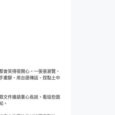
都會笑得很開心。一張張瀏覽、
手畫腳、用台語傳話、捏黏土中
跟文件邊語重心長說，看這些圖
知。