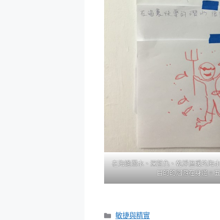
在海邊潛水、深藍色、乾淨溫暖的海
目的的洄游在身邊。
分
敏捷與精實