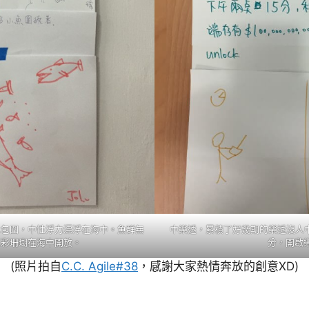
水包圍，中性浮力漂浮在海中。魚群無
中樂透，累積了好幾期的樂透沒人
五彩珊瑚在海中開放。
分，開啟樂
(照片拍自
C.C. Agile#38
，感謝大家熱情奔放的創意XD)