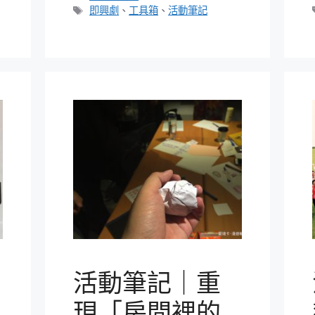
類
標
即興劇
、
工具箱
、
活動筆記
籤
活動筆記｜重
現「房間裡的