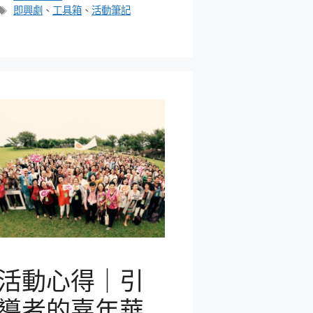
類
標
即興劇
、
工具箱
、
活動筆記
籤
活動心得｜引
導者的嘉年華