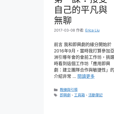
自己的平凡與
無聊
2017-03-08
作者:
Erica Liu
前言 我和即興劇的緣分開始於
2016年9月，當時我打算參加
洲引導年會的會前工作坊，挑
時看到這個工作坊「應用即興
劇：建立團隊合作與敏捷性」
介紹非常 …
閱讀更多
分
教練與引導
類
標
即興劇
、
工具箱
、
活動筆記
籤