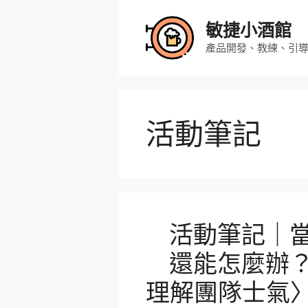
跳
至
敏捷小酒館
主
產品開發、教練、引
要
內
容
活動筆記
活動筆記｜
還能怎麼辦
理解團隊士氣