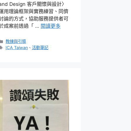
and Design 客戶關懷與設計〉
運用理論框架與實務練習、同儕
討論的方式，協助服務提供者可
於成案前透過「 …
閱讀更多
分
教練與引導
類
標
ICA Taiwan
、
活動筆記
籤