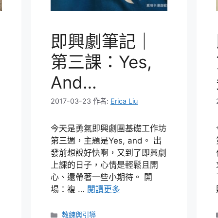
即興劇筆記｜
第三課：Yes,
And…
2017-03-23
作者:
Erica Liu
今天是勇氣即興劇團基礎工作坊
第三週，主題是Yes, and。 出
發前想說好快啊，又到了即興劇
上課的日子，心情是輕鬆且開
心、還帶著一些小期待。 開
場：複 …
閱讀更多
分
教練與引導