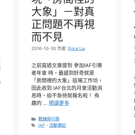
大象」－對真
正問題不再視
而不見
2016-10-30
作者:
Erica Liu
亞
之前寫過文章提到 參加IAF引導
選
者年會 時，最感到好奇就是
「房間裡的大象」這場工作坊，
的
因此收到 IAF台北的月會活動消
息時，迫不急待就報名啦！ 有
趣的 …
閱讀更多
分
教練與引導
類
標
IAF
、
活動筆記
籤