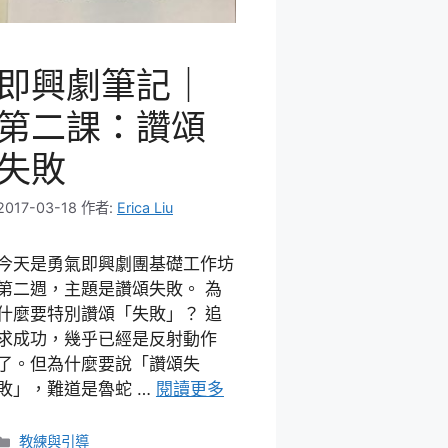
即興劇筆記｜
第二課：讚頌
失敗
2017-03-18
作者:
Erica Liu
今天是勇氣即興劇團基礎工作坊
第二週，主題是讚頌失敗。 為
什麼要特別讚頌「失敗」？ 追
求成功，幾乎已經是反射動作
了。但為什麼要說「讚頌失
敗」，難道是魯蛇 …
閱讀更多
分
教練與引導