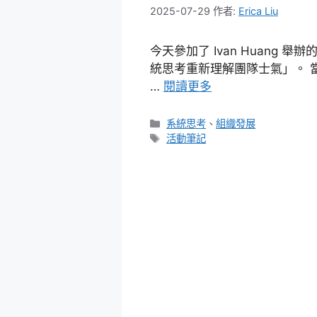
2025-07-29
作者:
Erica Liu
今天參加了 Ivan Huang 
統思考重新理解團隊士氣」。 
…
閱讀更多
分
系統思考
、
組織發展
類
標
活動筆記
籤