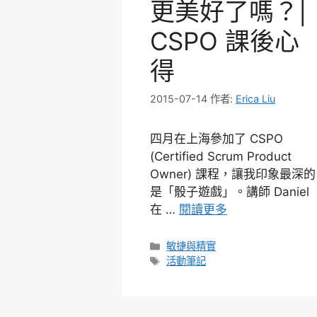
更美好了嗎？|
CSPO 課後心
得
2015-07-14
作者:
Erica Liu
四月在上海參加了 CSPO
(Certified Scrum Product
Owner) 課程，讓我印象最深的
是「骰子遊戲」。講師 Daniel
在 …
閱讀更多
分
敏捷與精實
類
標
活動筆記
籤