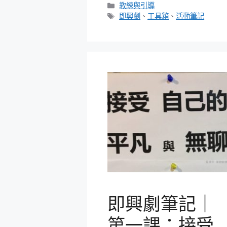
分
教練與引導
類
標
即興劇
、
工具箱
、
活動筆記
籤
即興劇筆記｜
第一課：接受